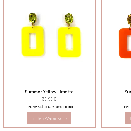
Summer Yellow Limette
Su
Preis
39,95 €
inkl. MwSt.
|
ab 50 € Versand frei
inkl
In den Warenkorb