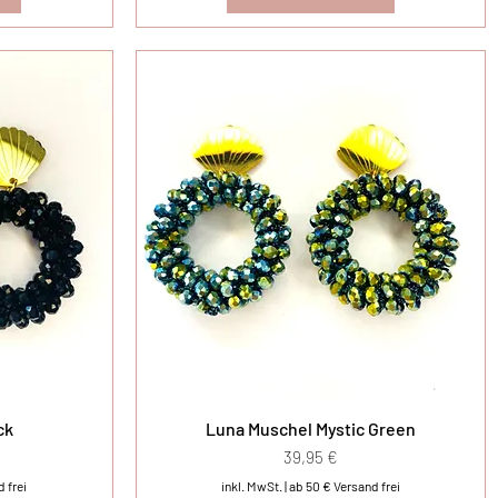
ck
Luna Muschel Mystic Green
Preis
39,95 €
 frei
inkl. MwSt.
|
ab 50 € Versand frei