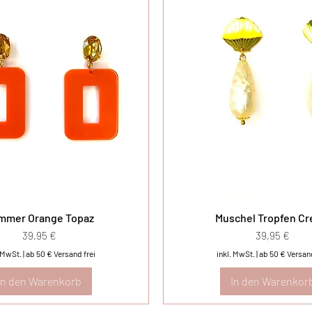
mmer Orange Topaz
Muschel Tropfen C
Preis
Preis
39,95 €
39,95 €
. MwSt.
|
ab 50 € Versand frei
inkl. MwSt.
|
ab 50 € Versand
In den Warenkorb
In den Warenkor