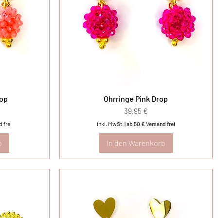
rop
Ohrringe Pink Drop
Preis
39,95 €
 frei
inkl. MwSt.
|
ab 50 € Versand frei
b
In den Warenkorb