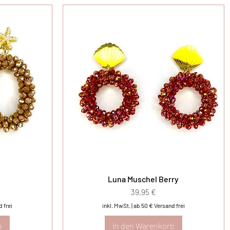
Luna Muschel Berry
Preis
39,95 €
 frei
inkl. MwSt.
|
ab 50 € Versand frei
b
In den Warenkorb