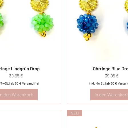
ringe Lindgrün Drop
Ohrringe Blue Dr
Preis
Preis
39,95 €
39,95 €
. MwSt.
|
ab 50 € Versand frei
inkl. MwSt.
|
ab 50 € Versand
In den Warenkorb
In den Warenkor
NEU