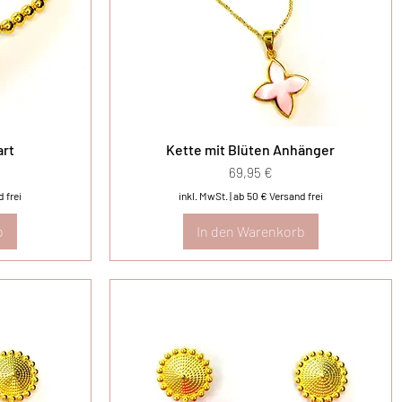
art
Kette mit Blüten Anhänger
Preis
69,95 €
 frei
inkl. MwSt.
|
ab 50 € Versand frei
b
In den Warenkorb