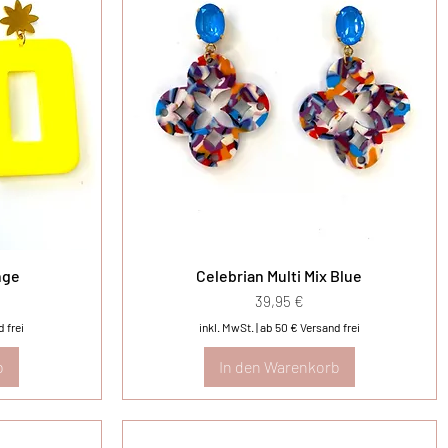
nge
Celebrian Multi Mix Blue
Preis
39,95 €
 frei
inkl. MwSt.
|
ab 50 € Versand frei
b
In den Warenkorb