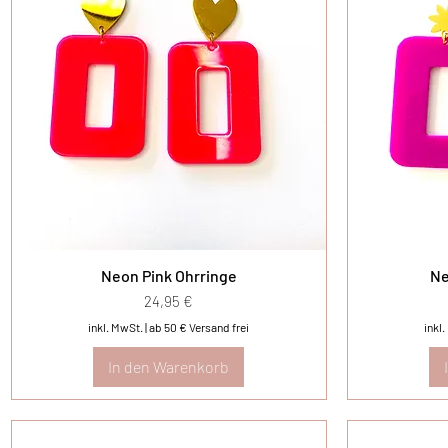
Neon Pink Ohrringe
Ne
Preis
24,95 €
inkl. MwSt.
|
ab 50 € Versand frei
inkl
In den Warenkorb