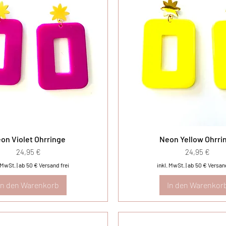
on Violet Ohrringe
Neon Yellow Ohrri
Preis
Preis
24,95 €
24,95 €
. MwSt.
|
ab 50 € Versand frei
inkl. MwSt.
|
ab 50 € Versand
In den Warenkorb
In den Warenkor