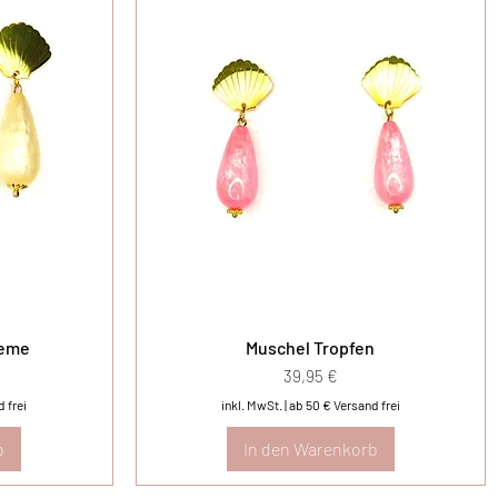
reme
Muschel Tropfen
Preis
39,95 €
 frei
inkl. MwSt.
|
ab 50 € Versand frei
b
In den Warenkorb