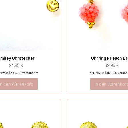
miley Ohrstecker
Ohrringe Peach D
Preis
Preis
24,95 €
39,95 €
. MwSt.
|
ab 50 € Versand frei
inkl. MwSt.
|
ab 50 € Versand
In den Warenkorb
In den Warenkor