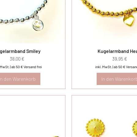
gelarmband Smiley
Kugelarmband He
Preis
Preis
38,00 €
39,95 €
. MwSt.
|
ab 50 € Versand frei
inkl. MwSt.
|
ab 50 € Versand
In den Warenkorb
In den Warenkor