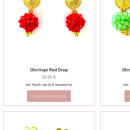
Ohrringe Red Drop
Ohr
Preis
39,95 €
inkl. MwSt.
|
ab 50 € Versand frei
inkl
In den Warenkorb