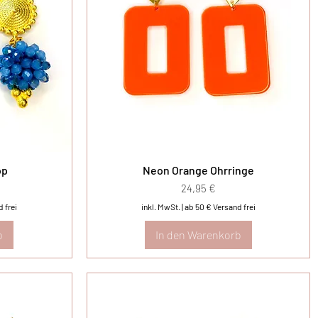
op
Neon Orange Ohrringe
Preis
24,95 €
 frei
inkl. MwSt.
|
ab 50 € Versand frei
b
In den Warenkorb