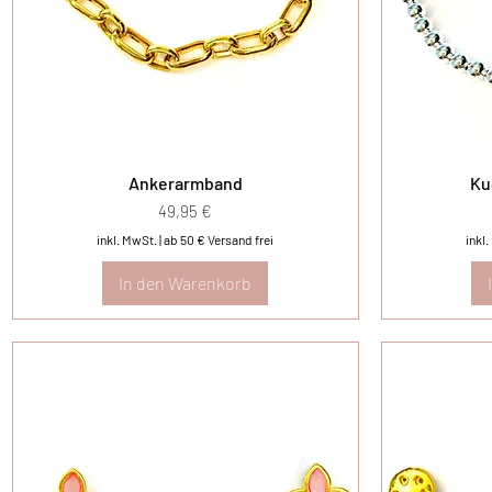
Ankerarmband
Ku
Preis
49,95 €
inkl. MwSt.
|
ab 50 € Versand frei
inkl
In den Warenkorb