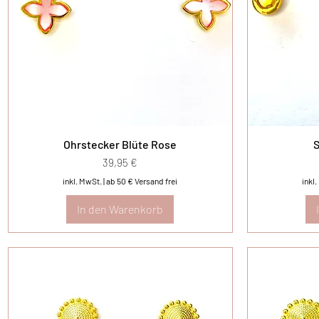
Ohrstecker Blüte Rose
S
Preis
39,95 €
inkl. MwSt.
|
ab 50 € Versand frei
inkl
In den Warenkorb