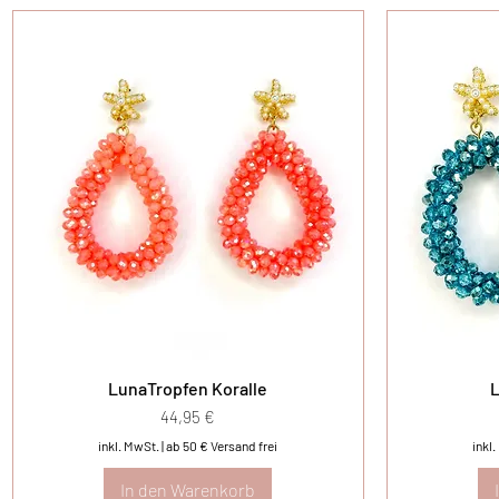
LunaTropfen Koralle
L
Preis
44,95 €
inkl. MwSt.
|
ab 50 € Versand frei
inkl
In den Warenkorb