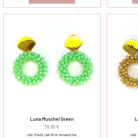
Luna Muschel Green
L
Preis
39,95 €
inkl. MwSt.
|
ab 50 € Versand frei
inkl