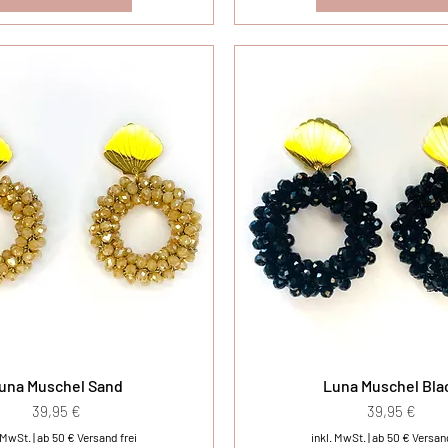
una Muschel Sand
Luna Muschel Bla
Preis
Preis
39,95 €
39,95 €
. MwSt.
|
ab 50 € Versand frei
inkl. MwSt.
|
ab 50 € Versand