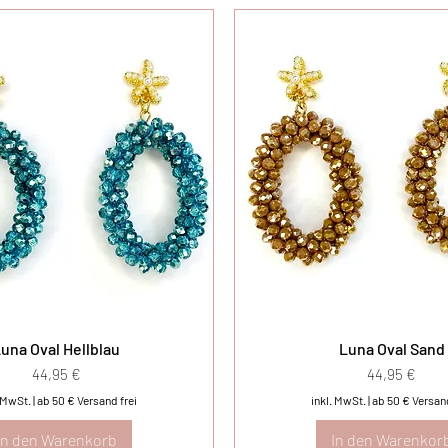
una Oval Hellblau
Luna Oval Sand
Preis
Preis
44,95 €
44,95 €
. MwSt.
|
ab 50 € Versand frei
inkl. MwSt.
|
ab 50 € Versand
In den Warenkorb
In den Warenkor