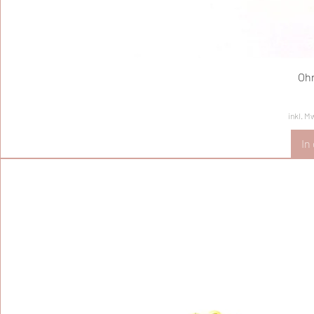
Ohr
inkl. M
In