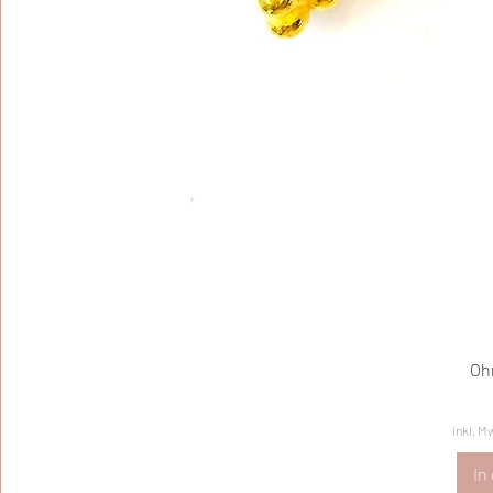
Oh
inkl. M
In