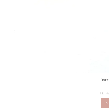
Ohrs
inkl. M
In