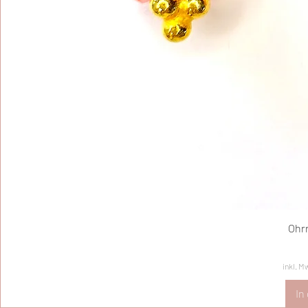
Ohr
inkl. M
In