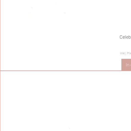
Celeb
inkl. M
In