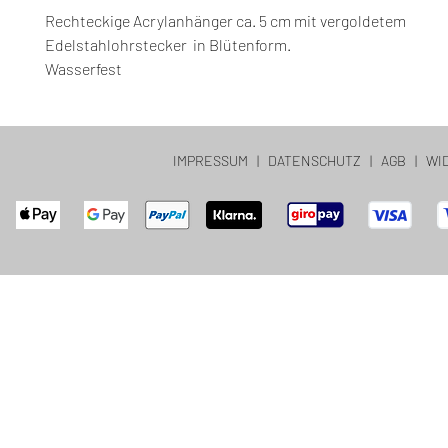
Rechteckige Acrylanhänger ca. 5 cm mit vergoldetem
Edelstahlohrstecker in Blütenform.
Wasserfest
IMPRESSUM
|
DATENSCHUTZ
|
AGB
|
WI