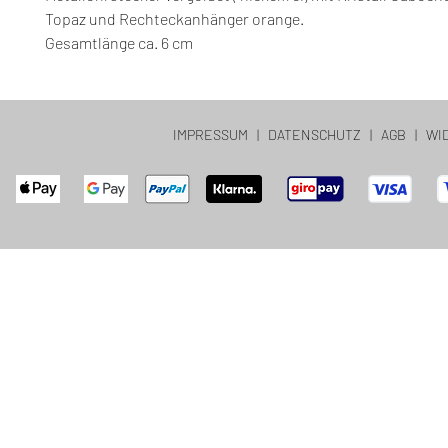
Topaz und Rechteckanhänger orange.
Gesamtlänge ca. 6 cm
IMPRESSUM
|
DATENSCHUTZ
|
AGB
|
WI