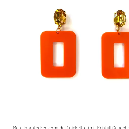
Metallohrstecker vergoldet ( nickelfrei) mit Kristall Caboc