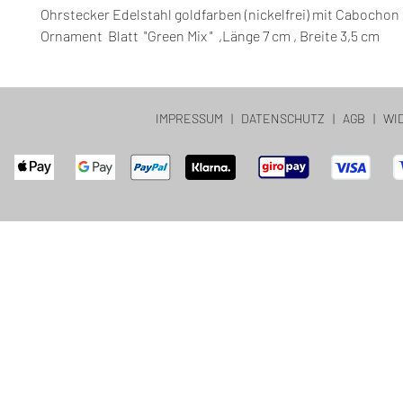
Ohrstecker Edelstahl goldfarben (nickelfrei) mit Cabochon
Ornament Blatt "Green Mix " ,Länge 7 cm , Breite 3,5 cm
IMPRESSUM
|
DATENSCHUTZ
|
AGB
|
WI