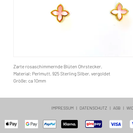
Zarte rosaschimmernde Blüten Ohrstecker.
Material: Perlmutt, 925 Sterling Silber, vergoldet
Größe: ca 10mm
IMPRESSUM
|
DATENSCHUTZ
|
AGB
|
WI