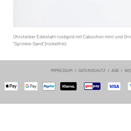
Ohrstecker Edelstahl roségold mit Cabochon mint und Or
"Sprinkle-Sand" (nickelfrei)
IMPRESSUM
|
DATENSCHUTZ
|
AGB
|
WI