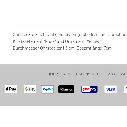
Ohrstecker Edelstahl goldfarben (nickelfrei) mit Cabocho
Kristallelement "Rose" und Ornament "Yellow "
Durchmesser Ohrstecker 1,3 cm, Gesamtlänge 7cm
IMPRESSUM
|
DATENSCHUTZ
|
AGB
|
WI