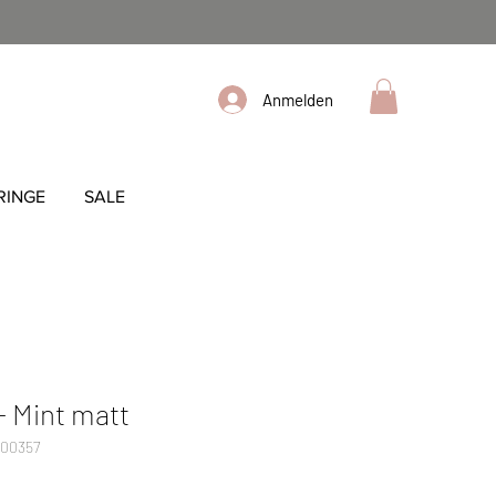
Anmelden
RINGE
SALE
- Mint matt
000357