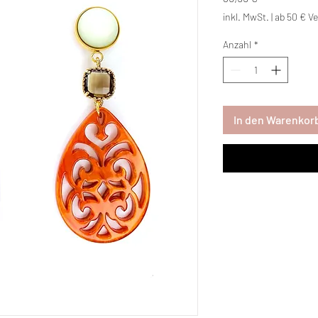
inkl. MwSt.
|
ab 50 € Ve
Anzahl
*
In den Warenkor