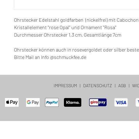
Ohrstecker Edelstahl goldfarben (nickelfrei) mit Cabochon
Kristallelement "rose Opal" und Ornament "Rosa"
Durchmesser Ohrstecker 1,3 cm, Gesamtlänge 7cm
Ohrstecker können auch in rosevergoldet oder silber beste
Bitte Mail an Info @schmuckfee.de
IMPRESSUM
|
DATENSCHUTZ
|
AGB
|
WI