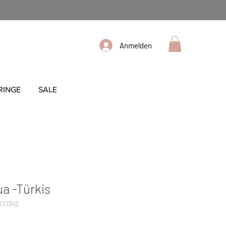
Anmelden
RINGE
SALE
a -Türkis
000342