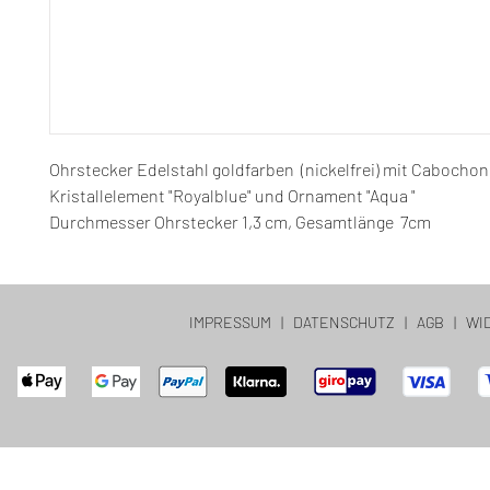
Ohrstecker Edelstahl goldfarben (nickelfrei) mit Cabochon
Kristallelement "Royalblue" und Ornament "Aqua "
Durchmesser Ohrstecker 1,3 cm, Gesamtlänge 7cm
IMPRESSUM
|
DATENSCHUTZ
|
AGB
|
WI