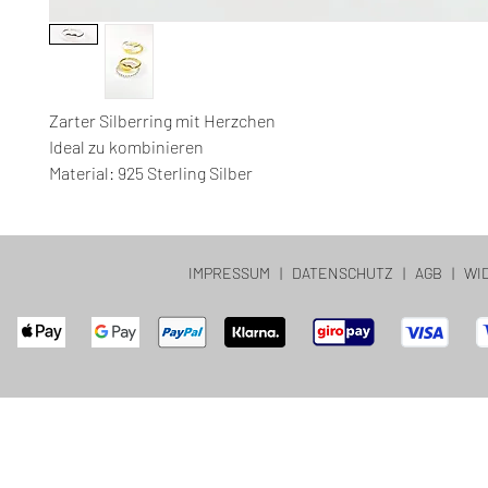
Zarter Silberring mit Herzchen
Ideal zu kombinieren
Material: 925 Sterling Silber
IMPRESSUM
|
DATENSCHUTZ
|
AGB
|
WI