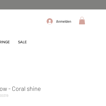
Anmelden
RINGE
SALE
w - Coral shine
000319