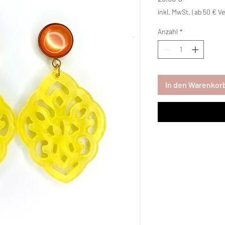
inkl. MwSt.
|
ab 50 € Ve
Anzahl
*
In den Warenkor