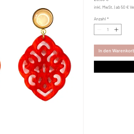
inkl. MwSt.
|
ab 50 € Ve
Anzahl
*
In den Warenkor