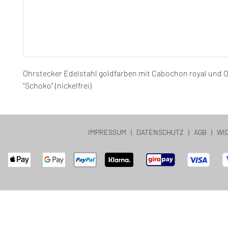
Ohrstecker Edelstahl goldfarben mit Cabochon royal und
"Schoko" (nickelfrei)
IMPRESSUM
|
DATENSCHUTZ
|
AGB
|
WI