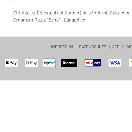
Ohrstecker Edelstahl goldfarben (nickelfrei) mit Cabochon
Ornament Raute "Sand" , Länge 6 cm
IMPRESSUM
|
DATENSCHUTZ
|
AGB
|
WI