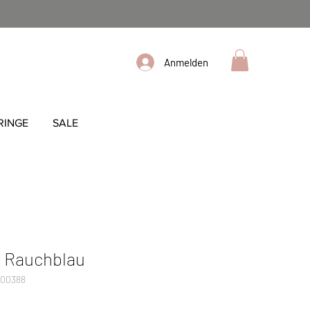
Anmelden
RINGE
SALE
- Rauchblau
000388