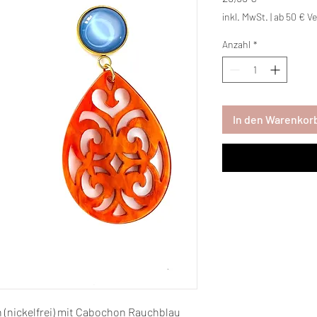
inkl. MwSt.
|
ab 50 € Ve
Anzahl
*
In den Warenkor
 (nickelfrei) mit Cabochon Rauchblau