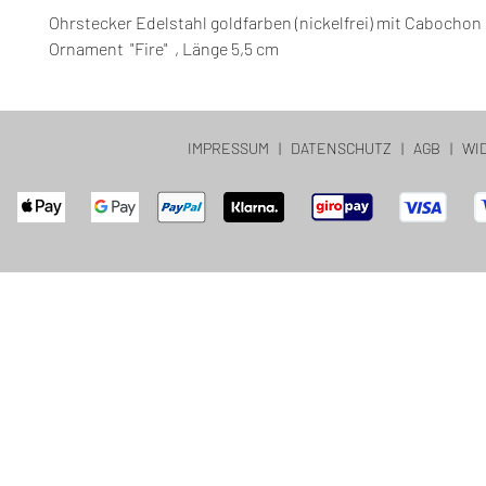
Ohrstecker Edelstahl goldfarben (nickelfrei) mit Cabocho
Ornament "Fire" , Länge 5,5 cm
IMPRESSUM
|
DATENSCHUTZ
|
AGB
|
WI