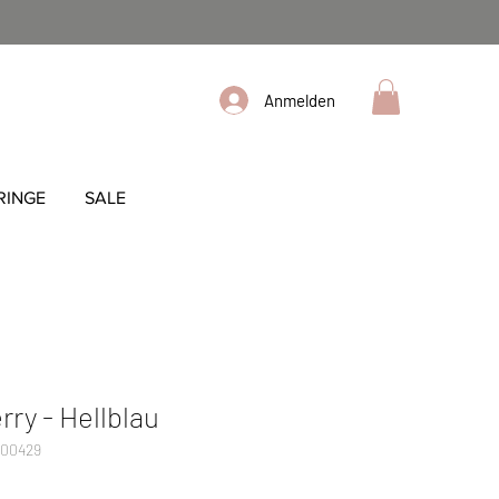
Anmelden
RINGE
SALE
y - Hellblau
000429