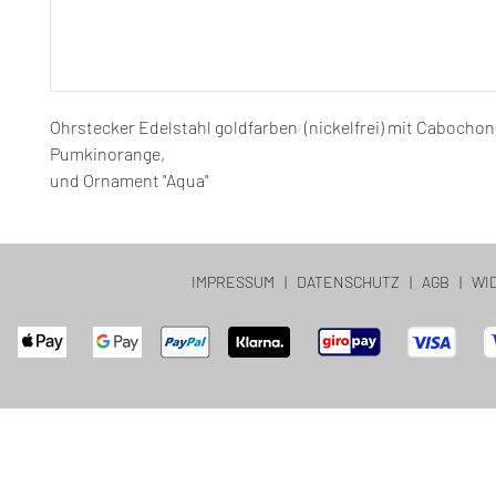
Ohrstecker Edelstahl goldfarben (nickelfrei) mit Cabocho
Pumkinorange,
und Ornament "Aqua"
IMPRESSUM
|
DATENSCHUTZ
|
AGB
|
WI