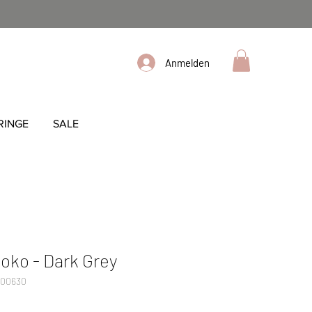
Anmelden
RINGE
SALE
ko - Dark Grey
000630