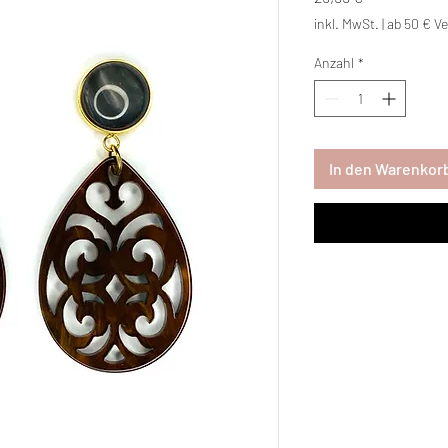
inkl. MwSt.
|
ab 50 € Ve
Anzahl
*
In den Warenkor